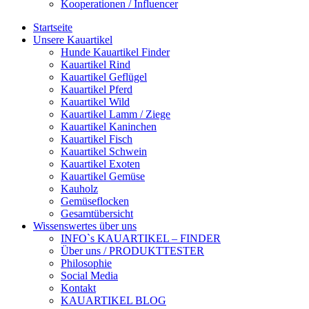
Kooperationen / Influencer
Startseite
Unsere Kauartikel
Hunde Kauartikel Finder
Kauartikel Rind
Kauartikel Geflügel
Kauartikel Pferd
Kauartikel Wild
Kauartikel Lamm / Ziege
Kauartikel Kaninchen
Kauartikel Fisch
Kauartikel Schwein
Kauartikel Exoten
Kauartikel Gemüse
Kauholz
Gemüseflocken
Gesamtübersicht
Wissenswertes über uns
INFO`s KAUARTIKEL – FINDER
Über uns / PRODUKTTESTER
Philosophie
Social Media
Kontakt
KAUARTIKEL BLOG